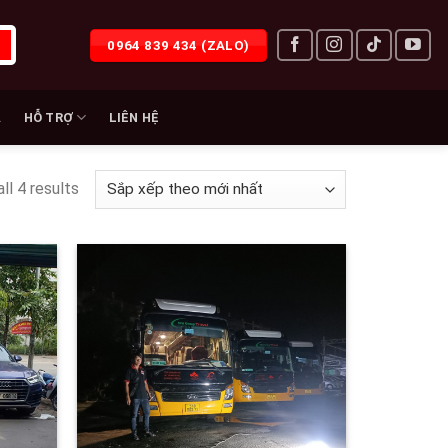
0964 839 434 (ZALO)
À
HỖ TRỢ
LIÊN HỆ
ll 4 results