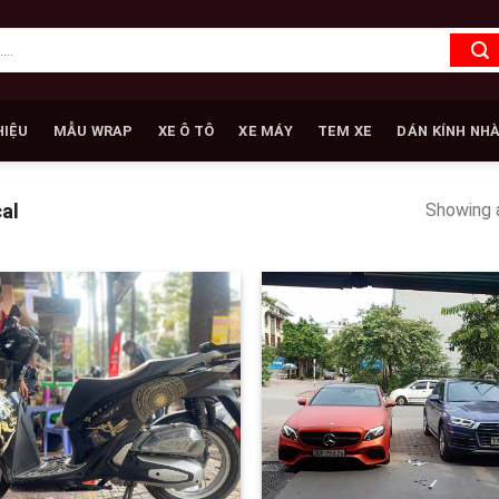
HIỆU
MẪU WRAP
XE Ô TÔ
XE MÁY
TEM XE
DÁN KÍNH NH
Showing a
al