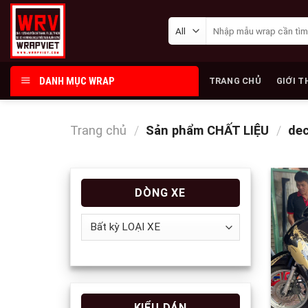
Skip
Tìm
to
kiếm:
content
DANH MỤC WRAP
TRANG CHỦ
GIỚI T
Trang chủ
/
Sản phẩm CHẤT LIỆU
/
dec
DÒNG XE
KIỂU DÁN