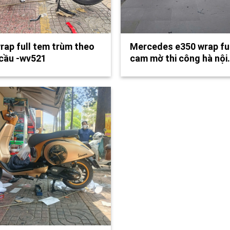
rap full tem trùm theo
Mercedes e350 wrap ful
cầu -wv521
cam mờ thi công hà nội