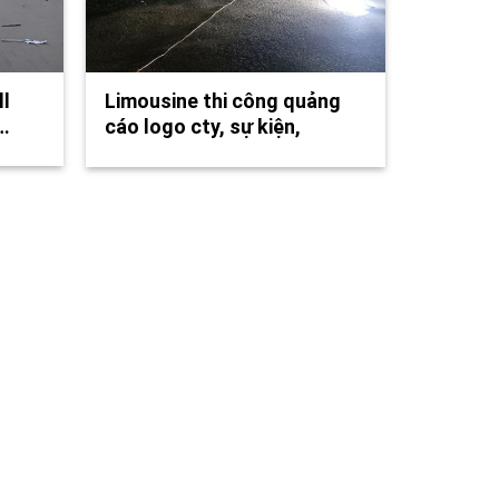
l
Limousine thi công quảng
…
cáo logo cty, sự kiện,
công…