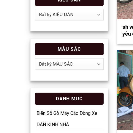
sh w
yêu 
MÀU SẮC
DANH MỤC
Biển Số Gò Máy Các Dòng Xe
DÁN KÍNH NHÀ