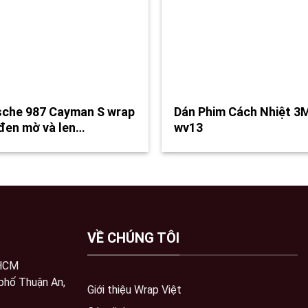
sche 987 Cayman S wrap
Dán Phim Cách Nhiệt 3
 đen mờ và len…
wv13
VỀ CHÚNG TÔI
 HCM
phố Thuận An,
Giới thiệu Wrap Việt