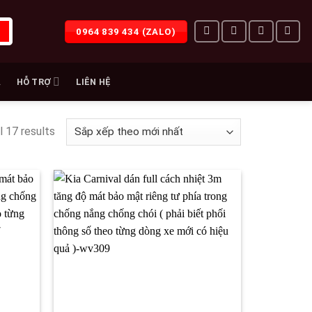
0964 839 434 (ZALO)
À
HỖ TRỢ
LIÊN HỆ
l 17 results