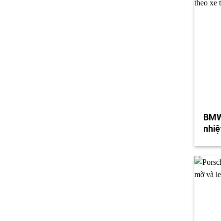
BMW 
nhiệ