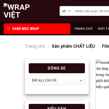
Skip
Tìm
to
kiếm:
content
DANH MỤC WRAP
TRANG CHỦ
GIỚI T
Trang chủ
/
Sản phẩm CHẤT LIỆU
/
Fil
DÒNG XE
KIỂU DÁN