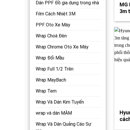
Dán PPF Đồ gia dụng trong nhà
MG R
3m 
Film Cách Nhiệt 3M
PPF Oto Xe Máy
Wrap Choá Đèn
Wrap Chrome Oto Xe Máy
Wrap Đổi Mầu
Wrap Full 1/2 Trên
Wrap MayBach
Wrap Tem
Wrap Và Dán Kim Tuyến
Hyun
wrap và dán MÂM
cách
Wrap Và Dán Quảng Cáo Sự
mát