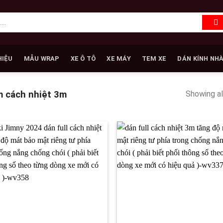
HIỆU
MẪU WRAP
XE Ô TÔ
XE MÁY
TEM XE
DÁN KÍNH NH
Showing al
m cách nhiệt 3m