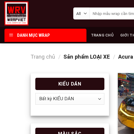
Skip
Tìm
to
kiếm:
content
DANH MỤC WRAP
TRANG CHỦ
GIỚI T
Trang chủ
/
Sản phẩm LOẠI XE
/
Acura
KIỂU DÁN
MÀU SẮC