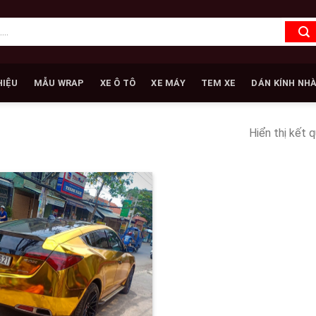
HIỆU
MẪU WRAP
XE Ô TÔ
XE MÁY
TEM XE
DÁN KÍNH NH
Hiển thị kết 