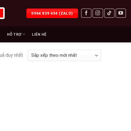
0964 839 434 (ZALO)
À
HỖ TRỢ
LIÊN HỆ
quả duy nhất