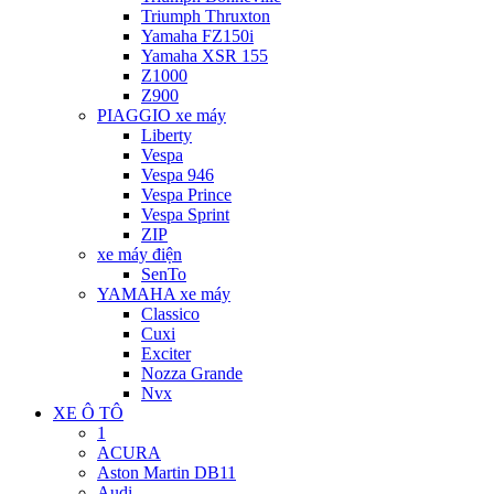
Triumph Thruxton
Yamaha FZ150i
Yamaha XSR 155
Z1000
Z900
PIAGGIO xe máy
Liberty
Vespa
Vespa 946
Vespa Prince
Vespa Sprint
ZIP
xe máy điện
SenTo
YAMAHA xe máy
Classico
Cuxi
Exciter
Nozza Grande
Nvx
XE Ô TÔ
1
ACURA
Aston Martin DB11
Audi