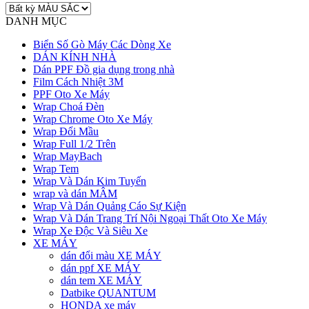
DANH MỤC
Biển Số Gò Máy Các Dòng Xe
DÁN KÍNH NHÀ
Dán PPF Đồ gia dụng trong nhà
Film Cách Nhiệt 3M
PPF Oto Xe Máy
Wrap Choá Đèn
Wrap Chrome Oto Xe Máy
Wrap Đổi Mầu
Wrap Full 1/2 Trên
Wrap MayBach
Wrap Tem
Wrap Và Dán Kim Tuyến
wrap và dán MÂM
Wrap Và Dán Quảng Cáo Sự Kiện
Wrap Và Dán Trang Trí Nội Ngoại Thất Oto Xe Máy
Wrap Xe Độc Và Siêu Xe
XE MÁY
dán đổi màu XE MÁY
dán ppf XE MÁY
dán tem XE MÁY
Datbike QUANTUM
HONDA xe máy