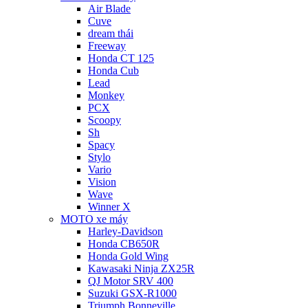
Air Blade
Cuve
dream thái
Freeway
Honda CT 125
Honda Cub
Lead
Monkey
PCX
Scoopy
Sh
Spacy
Stylo
Vario
Vision
Wave
Winner X
MOTO xe máy
Harley-Davidson
Honda CB650R
Honda Gold Wing
Kawasaki Ninja ZX25R
QJ Motor SRV 400
Suzuki GSX-R1000
Triumph Bonneville