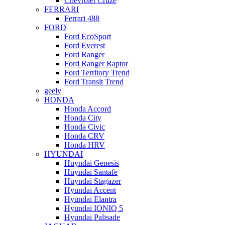
Chevrolet Cruze
FERRARI
Ferrari 488
FORD
Ford EcoSport
Ford Everest
Ford Ranger
Ford Ranger Raptor
Ford Territory Trend
Ford Transit Trend
geely
HONDA
Honda Accord
Honda City
Honda Civic
Honda CRV
Honda HRV
HYUNDAI
Huyndai Genesis
Huyndai Santafe
Huyndai Stagazer
Hyundai Accent
Hyundai Elantra
Hyundai IONIQ 5
Hyundai Palisade