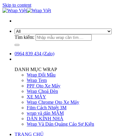
Skip to content
Tìm kiếm:
0964 839 434 (Zalo)
DANH MỤC WRAP
Wrap Đổi Mầu
Wrap Tem
PPF Oto Xe Máy
Wrap Choá Đèn
XE MÁY
Wrap Chrome Oto Xe Máy
Film Cách Nhiệt 3M
wrap và dán MÂM
DÁN KÍNH NHÀ
Wrap Và Dán Quảng Cáo Sự Kiện
TRANG CHỦ