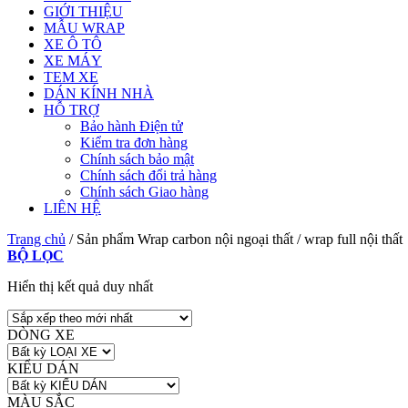
GIỚI THIỆU
MẪU WRAP
XE Ô TÔ
XE MÁY
TEM XE
DÁN KÍNH NHÀ
HỖ TRỢ
Bảo hành Điện tử
Kiểm tra đơn hàng
Chính sách bảo mật
Chính sách đổi trả hàng
Chính sách Giao hàng
LIÊN HỆ
Trang chủ
/
Sản phẩm Wrap carbon nội ngoại thất
/
wrap full nội thất
BỘ LỌC
Hiển thị kết quả duy nhất
DÒNG XE
KIỂU DÁN
MÀU SẮC