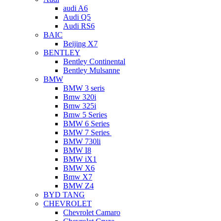
audi A6
Audi Q5
Audi RS6
BAIC
Beijing X7
BENTLEY
Bentley Continental
Bentley Mulsanne
BMW
BMW 3 seris
Bmw 320i
Bmw 325i
Bmw 5 Series
BMW 6 Series
BMW 7 Series
BMW 730li
BMW I8
BMW iX1
BMW X6
Bmw X7
BMW Z4
BYD TANG
CHEVROLET
Chevrolet Camaro