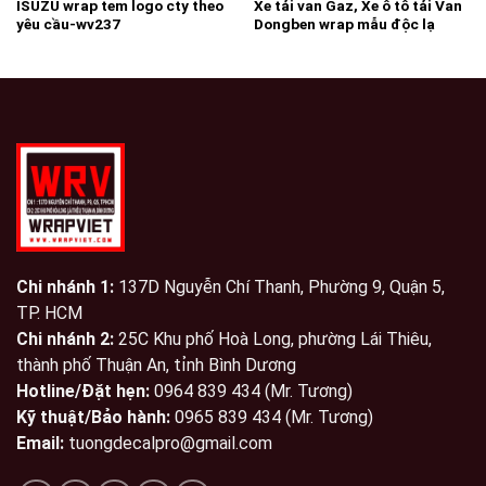
ISUZU wrap tem logo cty theo
Xe tải van Gaz, Xe ô tô tải Van
yêu cầu-wv237
Dongben wrap mẫu độc lạ
phong cách logo cty – wv68
Chi nhánh 1:
137D Nguyễn Chí Thanh, Phường 9, Quận 5,
TP. HCM
Chi nhánh 2:
25C Khu phố Hoà Long, phường Lái Thiêu,
thành phố Thuận An, tỉnh Bình Dương
Hotline/Đặt hẹn:
0964 839 434 (Mr. Tương)
Kỹ thuật/Bảo hành:
0965 839 434 (Mr. Tương)
Email:
tuongdecalpro@gmail.com