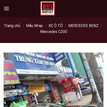
Skip
to
content
Trang chủ
/
Mẫu Wrap
/
XE Ô TÔ
/
MERCEDES BENZ
/
Mercedes C200