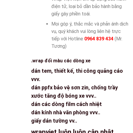
điện tử, loại bỏ dần bảo hành bằng
giấy gây phiền toái.
Mọi góp ý, thắc mắc và phản ánh dịch
vụ, quý khách vui lòng liên hệ trực
tiếp với Hotline
0964 839 434
(Mr.
Tương)
.wrap đổi màu các dòng xe
dán tem, thiết kế, thi công quảng cáo
vvv.
dán ppfx bảo vệ sơn zin, chống trầy
xước tăng độ bóng xe vvv..
dán các dòng film cách nhiệt
dán kính nhà văn phòng vvv..
giấy dán tường vv..
wrapviet luôn luôn cập nhật