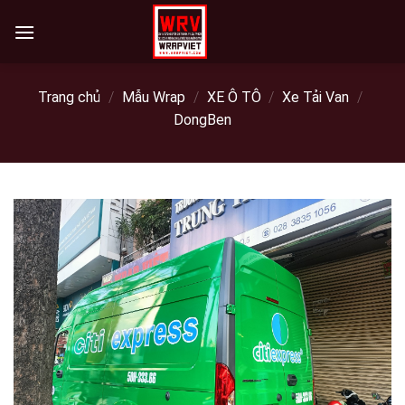
Skip
to
content
Trang chủ
/
Mẫu Wrap
/
XE Ô TÔ
/
Xe Tải Van
/
DongBen