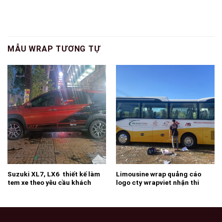
MẪU WRAP TƯƠNG TỰ
Suzuki XL7, LX6 thiết kế làm
Limousine wrap quảng cáo
tem xe theo yêu cầu khách
logo cty wrapviet nhận thi
hàng độc lạ đẹp -wv78
công thiết kế trên mọi miền tổ
quốc -wv147