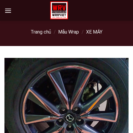
Skip
to
content
Trang chủ
/
Mẫu Wrap
/
XE MÁY