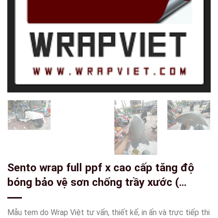
Sento wrap full ppf x cao cấp tăng độ
bóng bảo vệ sơn chống trầy xước (
khách hàng cần lưu ý ppf có rất nhiều
loại có loại ppf còn rẻ hơn cả keo trong 3
Mẫu tem do Wrap Việt tư vấn, thiết kế, in ấn và trực tiếp thi