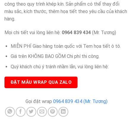
lớp của wrapviet ạ )-wv483
công theo quy trình khép kín. Sản phẩm có thể thay đổi
màu sắc, kích thước, thêm họa tiết theo yêu cầu của khách
hàng.
Mọi chi tiết vui lòng liên hệ:
0964 839 434
(Mr. Tương)
MIỄN PHÍ Giao hàng toàn quốc với Tem họa tiết ô tô.
Giá trên KHÔNG BAO GỒM Chi phí thi công.
Quý khách chú ý tránh nhầm lẫn, vui lòng liên hệ:
ĐẶT MẪU WRAP QUA ZALO
Gọi đặt wrap
0964 839 434 (Mr. Tương)