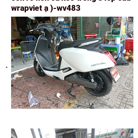
wrapviet ạ )-wv483