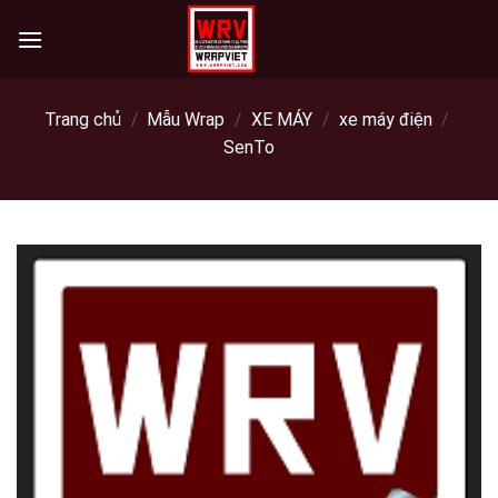
Skip
to
content
Trang chủ
/
Mẫu Wrap
/
XE MÁY
/
xe máy điện
/
SenTo