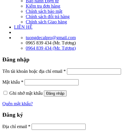
Bảo hành Điện tử
Kiểm tra đơn hàng
Chính sách bảo mật
Chính sách đổi trả hàng
Chính sách Giao hàng
LIÊN HỆ
tuongdecalpro@gmail.com
0965 839 434 (Mr. Tương)
0964 839 434 (Mr. Tương)
Đăng nhập
Tên tài khoản hoặc địa chỉ email
*
Mật khẩu
*
Ghi nhớ mật khẩu
Đăng nhập
Quên mật khẩu?
Đăng ký
Địa chỉ email
*