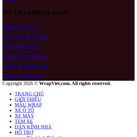
HỖ TRỢ KHÁCH HÀNG
Bảo hành Điện tử
Chính sách đổi trả hàng
Kiểm tra đơn hàng
Hướng Dẫn Mua Hàng
Thông Tin Thanh Toán
Chính sách bảo mật
Copyright 2026 ©
WrapViet.com. All rights reserved.
TRANG CHỦ
GIỚI THIỆU
MẪU WRAP
XE Ô TÔ
XE MÁY
TEM XE
DÁN KÍNH NHÀ
HỖ TRỢ