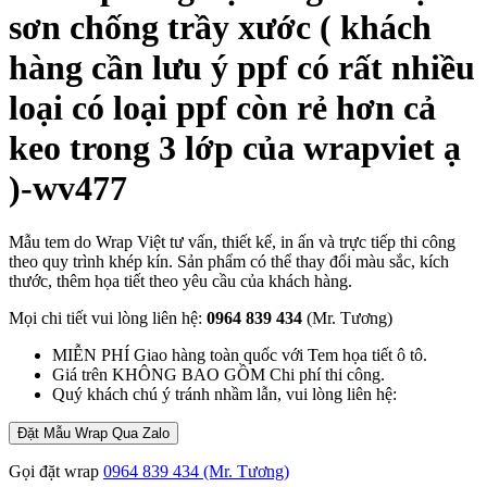
sơn chống trầy xước ( khách
hàng cần lưu ý ppf có rất nhiều
loại có loại ppf còn rẻ hơn cả
keo trong 3 lớp của wrapviet ạ
)-wv477
Mẫu tem do Wrap Việt tư vấn, thiết kế, in ấn và trực tiếp thi công
theo quy trình khép kín. Sản phẩm có thể thay đổi màu sắc, kích
thước, thêm họa tiết theo yêu cầu của khách hàng.
Mọi chi tiết vui lòng liên hệ:
0964 839 434
(Mr. Tương)
MIỄN PHÍ Giao hàng toàn quốc với Tem họa tiết ô tô.
Giá trên KHÔNG BAO GỒM Chi phí thi công.
Quý khách chú ý tránh nhầm lẫn, vui lòng liên hệ:
Đặt Mẫu Wrap Qua Zalo
Gọi đặt wrap
0964 839 434 (Mr. Tương)