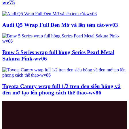
wv75
Audi Q5 Wrap Full Đen Mờ và lên tem cắt-wv03
Bmw 5 Series wrap full hồng Series Pearl Metal
Sakura Pink-wv06
Toyota Camry wrap full 1/2 tren đen siêu bóng và
đen mờ tạo lên phong cách thể thao-wv86