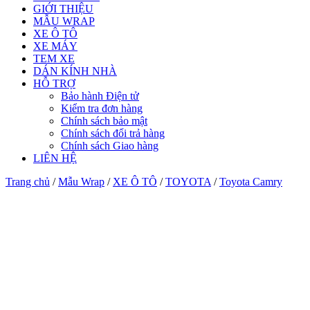
GIỚI THIỆU
MẪU WRAP
XE Ô TÔ
XE MÁY
TEM XE
DÁN KÍNH NHÀ
HỖ TRỢ
Bảo hành Điện tử
Kiểm tra đơn hàng
Chính sách bảo mật
Chính sách đổi trả hàng
Chính sách Giao hàng
LIÊN HỆ
Trang chủ
/
Mẫu Wrap
/
XE Ô TÔ
/
TOYOTA
/
Toyota Camry