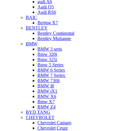
audi A6
Audi Q5
Audi RS6
BAIC
Beijing X7
BENTLEY
Bentley Continental
Bentley Mulsanne
BMW
BMW 3 seris
Bmw 320i
Bmw 325i
Bmw 5 Series
BMW 6 Series
BMW 7 Series
BMW 730li
BMW I8
BMW iX1
BMW X6
Bmw X7
BMW Z4
BYD TANG
CHEVROLET
Chevrolet Camaro
Chevrolet Cruze