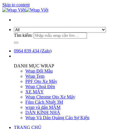
Skip to content
Tìm kiếm:
0964 839 434 (Zalo)
DANH MỤC WRAP
Wrap Đổi Mầu
Wrap Tem
PPF Oto Xe Máy
Wrap Choá Đèn
XE MÁY
Wrap Chrome Oto Xe Máy
Film Cách Nhiệt 3M
wrap và dán MÂM
DÁN KÍNH NHÀ
Wrap Và Dán Quảng Cáo Sự Kiện
TRANG CHỦ