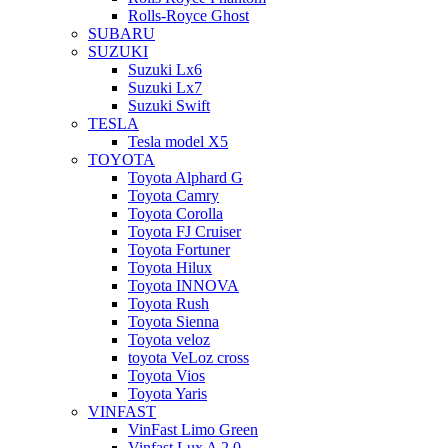
Rolls-Royce Ghost
SUBARU
SUZUKI
Suzuki Lx6
Suzuki Lx7
Suzuki Swift
TESLA
Tesla model X5
TOYOTA
Toyota Alphard G
Toyota Camry
Toyota Corolla
Toyota FJ Cruiser
Toyota Fortuner
Toyota Hilux
Toyota INNOVA
Toyota Rush
Toyota Sienna
Toyota veloz
toyota VeLoz cross
Toyota Vios
Toyota Yaris
VINFAST
VinFast Limo Green
Vinfast Lux A 2.0