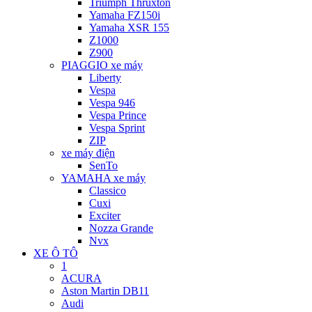
Triumph Thruxton
Yamaha FZ150i
Yamaha XSR 155
Z1000
Z900
PIAGGIO xe máy
Liberty
Vespa
Vespa 946
Vespa Prince
Vespa Sprint
ZIP
xe máy điện
SenTo
YAMAHA xe máy
Classico
Cuxi
Exciter
Nozza Grande
Nvx
XE Ô TÔ
1
ACURA
Aston Martin DB11
Audi