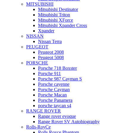
MITSUBISHI
Mitsubishi Destinator
Mitsubishi Triton
Mitsubishi XForce
Mitsubishi Xpander Cross
Xpander
NISSAN
Nissan Terra
PEUGEOT
Peugeot 2008
Peugeot 5008
PORSCHE
Porsche 718 Boxster
Porsche 911
Porsche 987 Cayman S
Porsche cayenne
Porsche Cayman
Porsche Macan
Porsche Panamera
porsche taycan s4
RANGE ROVER
Range rover evoque
Range Rover SV Autobiography
Rolls-RoyCe
Rolls Royce Phantom