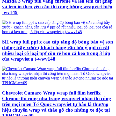
Mazda 3 wrap full vàng chrome và lên tem cắt ghép
và tem in theo yêu cầu thi công tương wrapviet hiện
-wv149
SH wrap full ppf x cao cấp tăng độ bóng bảo vệ sơn
chống trầy xước ( khách hàng cần lưu ý ppf có rất
nhiều loại có loại ppf còn rẻ hon cả keo trong 3 lớp
của wrapviet ạ )-wwv148
Chevrolet Camaro Wrap wrap full film herflix
Chrome thi công nha trang wrapviet nhận thi công
trên mọi miền Tổ Quốc wrapviet tự hào là thương
hiệu chuyên wrap và tháo gỡ cho những xe độc tại
TPHCM-wv09