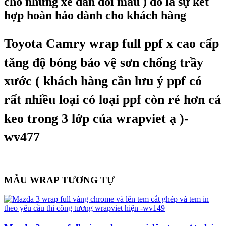
cho những xe dán đổi màu ) đó là sự kết
hợp hoàn hảo dành cho khách hàng
Toyota Camry wrap full ppf x cao cấp
tăng độ bóng bảo vệ sơn chống trầy
xước ( khách hàng cần lưu ý ppf có
rất nhiều loại có loại ppf còn rẻ hơn cả
keo trong 3 lớp của wrapviet ạ )-
wv477
MẪU WRAP TƯƠNG TỰ