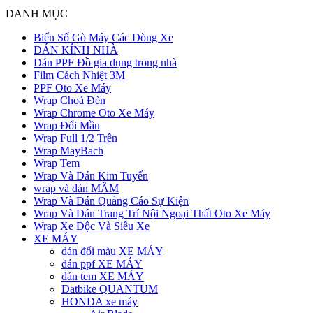
DANH MỤC
Biển Số Gò Máy Các Dòng Xe
DÁN KÍNH NHÀ
Dán PPF Đồ gia dụng trong nhà
Film Cách Nhiệt 3M
PPF Oto Xe Máy
Wrap Choá Đèn
Wrap Chrome Oto Xe Máy
Wrap Đổi Mầu
Wrap Full 1/2 Trên
Wrap MayBach
Wrap Tem
Wrap Và Dán Kim Tuyến
wrap và dán MÂM
Wrap Và Dán Quảng Cáo Sự Kiện
Wrap Và Dán Trang Trí Nội Ngoại Thất Oto Xe Máy
Wrap Xe Độc Và Siêu Xe
XE MÁY
dán đổi màu XE MÁY
dán ppf XE MÁY
dán tem XE MÁY
Datbike QUANTUM
HONDA xe máy