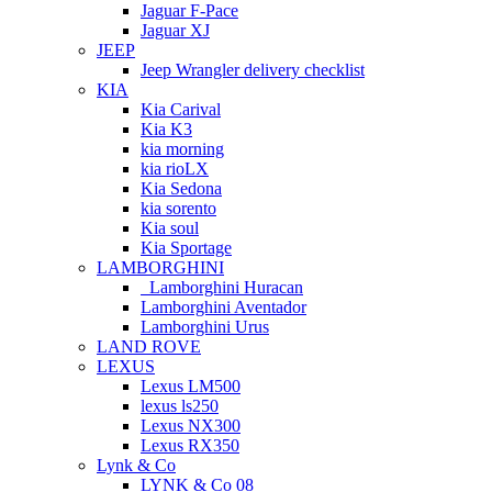
Jaguar F-Pace
Jaguar XJ
JEEP
Jeep Wrangler delivery checklist
KIA
Kia Carival
Kia K3
kia morning
kia rioLX
Kia Sedona
kia sorento
Kia soul
Kia Sportage
LAMBORGHINI
Lamborghini Huracan
Lamborghini Aventador
Lamborghini Urus
LAND ROVE
LEXUS
Lexus LM500
lexus ls250
Lexus NX300
Lexus RX350
Lynk & Co
LYNK & Co 08