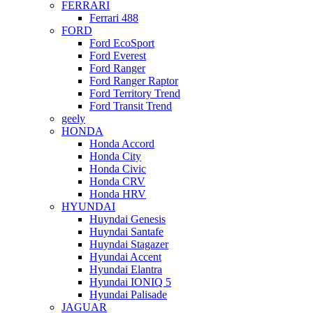
FERRARI
Ferrari 488
FORD
Ford EcoSport
Ford Everest
Ford Ranger
Ford Ranger Raptor
Ford Territory Trend
Ford Transit Trend
geely
HONDA
Honda Accord
Honda City
Honda Civic
Honda CRV
Honda HRV
HYUNDAI
Huyndai Genesis
Huyndai Santafe
Huyndai Stagazer
Hyundai Accent
Hyundai Elantra
Hyundai IONIQ 5
Hyundai Palisade
JAGUAR