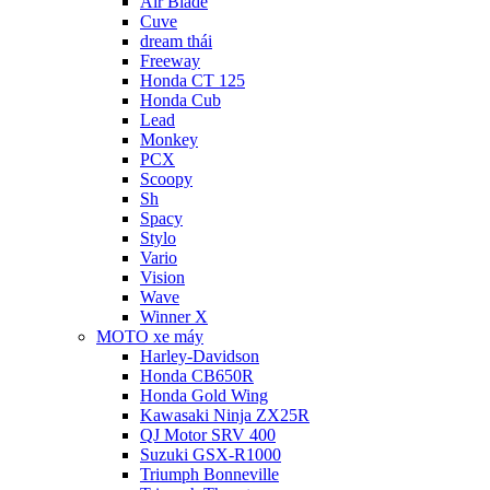
Air Blade
Cuve
dream thái
Freeway
Honda CT 125
Honda Cub
Lead
Monkey
PCX
Scoopy
Sh
Spacy
Stylo
Vario
Vision
Wave
Winner X
MOTO xe máy
Harley-Davidson
Honda CB650R
Honda Gold Wing
Kawasaki Ninja ZX25R
QJ Motor SRV 400
Suzuki GSX-R1000
Triumph Bonneville