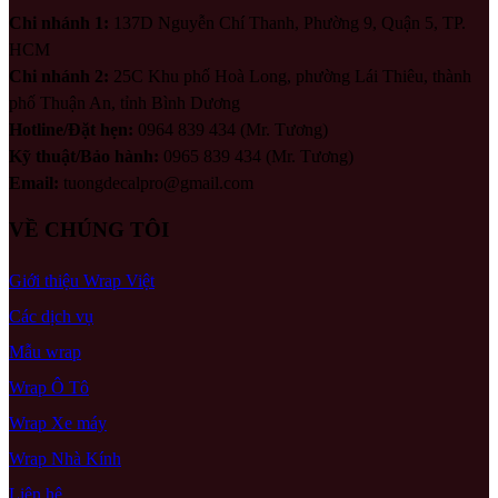
Chi nhánh 1:
137D Nguyễn Chí Thanh, Phường 9, Quận 5, TP.
HCM
Chi nhánh 2:
25C Khu phố Hoà Long, phường Lái Thiêu, thành
phố Thuận An, tỉnh Bình Dương
Hotline/Đặt hẹn:
0964 839 434 (Mr. Tương)
Kỹ thuật/Bảo hành:
0965 839 434 (Mr. Tương)
Email:
tuongdecalpro@gmail.com
VỀ CHÚNG TÔI
Giới thiệu Wrap Việt
Các dịch vụ
Mẫu wrap
Wrap Ô Tô
Wrap Xe máy
Wrap Nhà Kính
Liên hệ