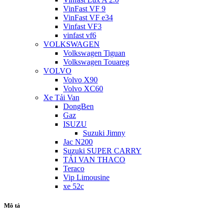
VinFast VF 9
VinFast VF e34
Vinfast VF3
vinfast vf6
VOLKSWAGEN
Volkswagen Tiguan
Volkswagen Touareg
VOLVO
Volvo X90
Volvo XC60
Xe Tải Van
DongBen
Gaz
ISUZU
Suzuki Jimny
Jac N200
Suzuki SUPER CARRY
TẢI VAN THACO
Teraco
Vip Limousine
xe 52c
Mô tả