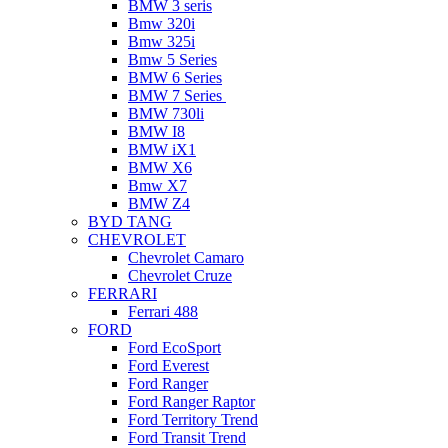
BMW 3 seris
Bmw 320i
Bmw 325i
Bmw 5 Series
BMW 6 Series
BMW 7 Series
BMW 730li
BMW I8
BMW iX1
BMW X6
Bmw X7
BMW Z4
BYD TANG
CHEVROLET
Chevrolet Camaro
Chevrolet Cruze
FERRARI
Ferrari 488
FORD
Ford EcoSport
Ford Everest
Ford Ranger
Ford Ranger Raptor
Ford Territory Trend
Ford Transit Trend