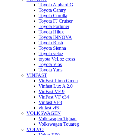
Toyota Alphard G
Toyota Camry
Toyota Corolla
Toyota FJ Cruiser
Toyota Fortuner
Toyota Hilux
Toyota INNOVA
Toyota Rush
Toyota Sienna
Toyota veloz
toyota VeLoz cross
Toyota Vios
Toyota Yaris
VINFAST
VinFast Limo Green
Vinfast Lux A 2.0
VinFast VF 9
VinFast VF e34
Vinfast VF3
vinfast vf6
VOLKSWAGEN
Volkswagen Tiguan
Volkswagen Touareg
VOLVO
Volvo X90