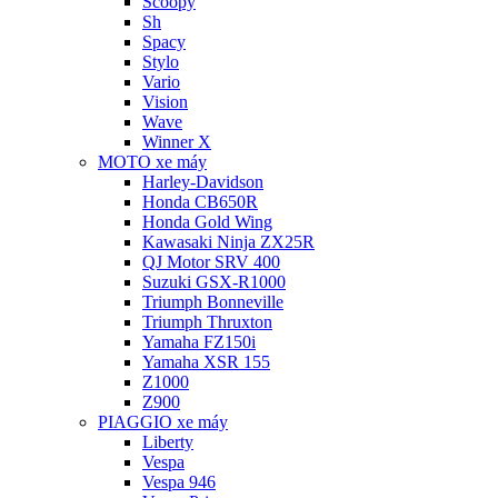
Scoopy
Sh
Spacy
Stylo
Vario
Vision
Wave
Winner X
MOTO xe máy
Harley-Davidson
Honda CB650R
Honda Gold Wing
Kawasaki Ninja ZX25R
QJ Motor SRV 400
Suzuki GSX-R1000
Triumph Bonneville
Triumph Thruxton
Yamaha FZ150i
Yamaha XSR 155
Z1000
Z900
PIAGGIO xe máy
Liberty
Vespa
Vespa 946