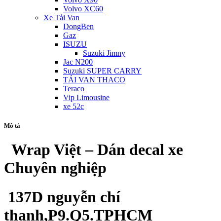
Volvo XC60
Xe Tải Van
DongBen
Gaz
ISUZU
Suzuki Jimny
Jac N200
Suzuki SUPER CARRY
TẢI VAN THACO
Teraco
Vip Limousine
xe 52c
Mô tả
Wrap Việt – Dán decal xe
Chuyên nghiệp
137D nguyễn chí
thanh,P9.Q5.TPHCM