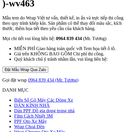
)-wv463
Mẫu tem do Wrap Việt tư vấn, thiết kế, in ấn và trực tiếp thi công
theo quy trình khép kín. Sản phẩm có thể thay đổi màu sắc, kích
thước, thêm họa tiết theo yêu cầu của khách hàng.
Mọi chi tiết vui lòng liên hệ:
0964 839 434
(Mr. Tương)
MIỄN PHÍ Giao hàng toàn quốc với Tem họa tiết ô tô.
Giá trên KHÔNG BAO GỒM Chi phí thi công.
Quý khách chú ý tránh nhầm lẫn, vui lòng liên hệ:
Đặt Mẫu Wrap Qua Zalo
Gọi đặt wrap
0964 839 434 (Mr. Tương)
DANH MỤC
Biển Số Gò Máy Các Dòng Xe
DÁN KÍNH NHÀ
Dán PPF Đồ gia dụng trong nhà
Film Cách Nhiệt 3M
PPF Oto Xe Máy
Wrap Choá Đèn
Wrap Chrome Oto Xe Máy