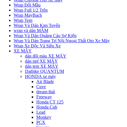
Wrap Đổi Mầu
Wrap Full 1/2 Trên
Wrap MayBach
Wrap Tem
Wrap Và Dán Kim Tuyến
wrap và dán MÂM
Wrap Và Dán Quảng Cáo Sự Kiện
Wrap Và Dán Trang Trí Nội Ngoại Thất Oto Xe Máy
Wrap Xe Độc Và Siêu Xe
XE MÁY
dán đổi màu XE MÁY
dán ppf XE MÁY
dán tem XE MÁY
Datbike QUANTUM
HONDA xe máy
Air Blade
Cuve
dream thái
Freeway
Honda CT 125
Honda Cub
Lead
Monkey
PCX