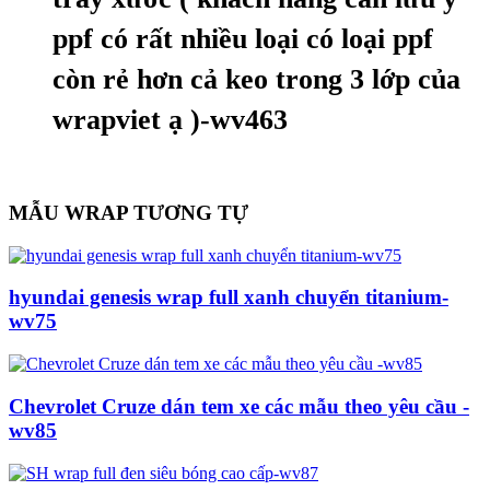
ppf có rất nhiều loại có loại ppf
còn rẻ hơn cả keo trong 3 lớp của
wrapviet ạ )-wv463
MẪU WRAP TƯƠNG TỰ
hyundai genesis wrap full xanh chuyển titanium-
wv75
Chevrolet Cruze dán tem xe các mẫu theo yêu cầu -
wv85