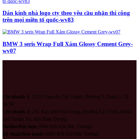
Dán kính nhà logo cty theo yêu cầu nhận thi công
trên mọi miền tổ quốc-wv83
BMW 3 seris Wrap Full Xám Glossy Cement Grey-
wv07
Chi nhánh 1:
137D Nguyễn Chí Thanh, Phường 9, Quận 5, TP.
HCM
Chi nhánh 2:
25C Khu phố Hoà Long, phường Lái Thiêu, thành
phố Thuận An, tỉnh Bình Dương
Hotline/Đặt hẹn:
0964 839 434 (Mr. Tương)
Kỹ thuật/Bảo hành:
0965 839 434 (Mr. Tương)