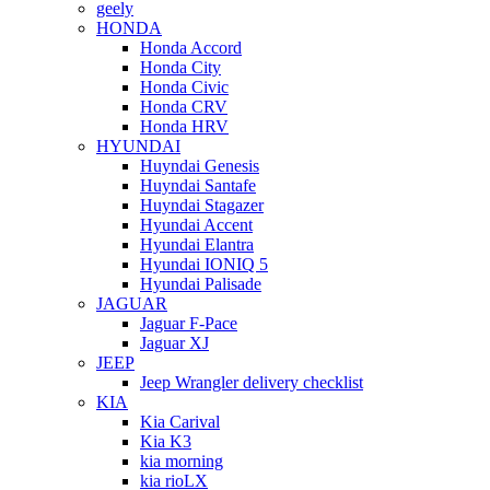
geely
HONDA
Honda Accord
Honda City
Honda Civic
Honda CRV
Honda HRV
HYUNDAI
Huyndai Genesis
Huyndai Santafe
Huyndai Stagazer
Hyundai Accent
Hyundai Elantra
Hyundai IONIQ 5
Hyundai Palisade
JAGUAR
Jaguar F-Pace
Jaguar XJ
JEEP
Jeep Wrangler delivery checklist
KIA
Kia Carival
Kia K3
kia morning
kia rioLX