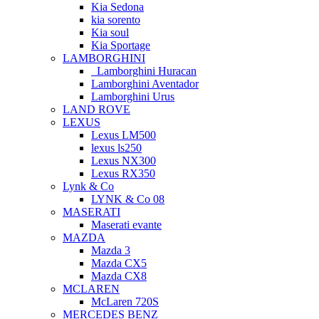
Kia Sedona
kia sorento
Kia soul
Kia Sportage
LAMBORGHINI
Lamborghini Huracan
Lamborghini Aventador
Lamborghini Urus
LAND ROVE
LEXUS
Lexus LM500
lexus ls250
Lexus NX300
Lexus RX350
Lynk & Co
LYNK & Co 08
MASERATI
Maserati evante
MAZDA
Mazda 3
Mazda CX5
Mazda CX8
MCLAREN
McLaren 720S
MERCEDES BENZ