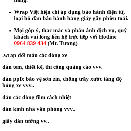
Wrap Việt hiện chỉ áp dụng bảo hành điện tử,
loại bỏ dần bảo hành bằng giấy gây phiền toái.
Mọi góp ý, thắc mắc và phản ánh dịch vụ, quý
khách vui lòng liên hệ trực tiếp với Hotline
0964 839 434
(Mr. Tương)
.wrap đổi màu các dòng xe
dán tem, thiết kế, thi công quảng cáo vvv.
dán ppfx bảo vệ sơn zin, chống trầy xước tăng độ
bóng xe vvv..
dán các dòng film cách nhiệt
dán kính nhà văn phòng vvv..
giấy dán tường vv..