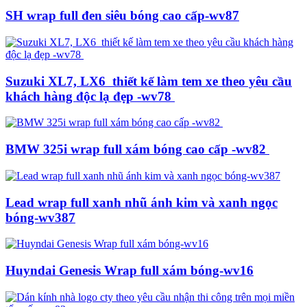
SH wrap full đen siêu bóng cao cấp-wv87
Suzuki XL7, LX6 thiết kế làm tem xe theo yêu cầu
khách hàng độc lạ đẹp -wv78
BMW 325i wrap full xám bóng cao cấp -wv82
Lead wrap full xanh nhũ ánh kim và xanh ngọc
bóng-wv387
Huyndai Genesis Wrap full xám bóng-wv16