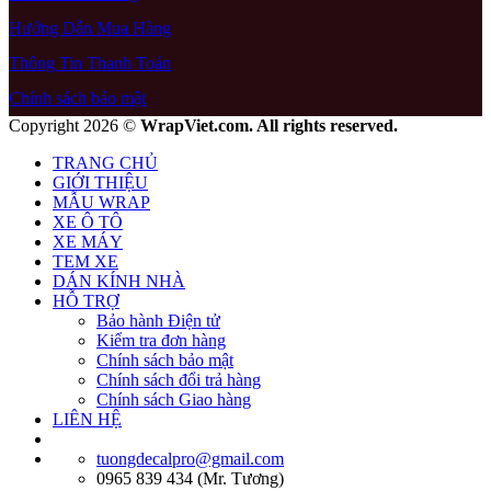
Hướng Dẫn Mua Hàng
Thông Tin Thanh Toán
Chính sách bảo mật
Copyright 2026 ©
WrapViet.com. All rights reserved.
TRANG CHỦ
GIỚI THIỆU
MẪU WRAP
XE Ô TÔ
XE MÁY
TEM XE
DÁN KÍNH NHÀ
HỖ TRỢ
Bảo hành Điện tử
Kiểm tra đơn hàng
Chính sách bảo mật
Chính sách đổi trả hàng
Chính sách Giao hàng
LIÊN HỆ
tuongdecalpro@gmail.com
0965 839 434 (Mr. Tương)