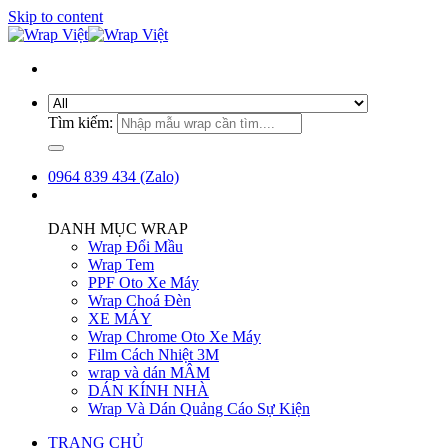
Skip to content
Tìm kiếm:
0964 839 434 (Zalo)
DANH MỤC WRAP
Wrap Đổi Mầu
Wrap Tem
PPF Oto Xe Máy
Wrap Choá Đèn
XE MÁY
Wrap Chrome Oto Xe Máy
Film Cách Nhiệt 3M
wrap và dán MÂM
DÁN KÍNH NHÀ
Wrap Và Dán Quảng Cáo Sự Kiện
TRANG CHỦ