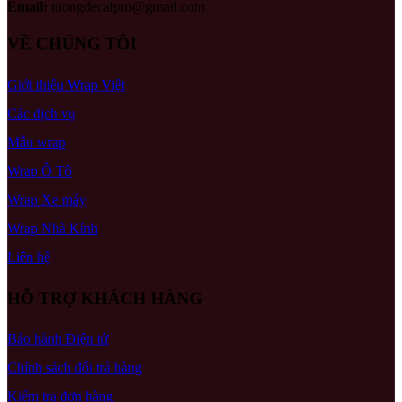
Email:
tuongdecalpro@gmail.com
VỀ CHÚNG TÔI
Giới thiệu Wrap Việt
Các dịch vụ
Mẫu wrap
Wrap Ô Tô
Wrap Xe máy
Wrap Nhà Kính
Liên hệ
HỖ TRỢ KHÁCH HÀNG
Bảo hành Điện tử
Chính sách đổi trả hàng
Kiểm tra đơn hàng