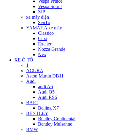
Vespa Prince
Vespa Sprint
ZIP
xe máy điện
SenTo
YAMAHA xe máy
Classico
Cuxi
Exciter
Nozza Grande
Nvx
XE Ô TÔ
1
ACURA
Aston Martin DB11
Audi
audi A6
Audi Q5
Audi RS6
BAIC
Beijing X7
BENTLEY
Bentley Continental
Bentley Mulsanne
BMW