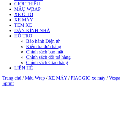
GIỚI THIỆU
MẪU WRAP
XE Ô TÔ
XE MÁY
TEM XE
DÁN KÍNH NHÀ
HỖ TRỢ
Bảo hành Điện tử
Kiểm tra đơn hàng
Chính sách bảo mật
Chính sách đổi trả hàng
Chính sách Giao hàng
LIÊN HỆ
Trang chủ
/
Mẫu Wrap
/
XE MÁY
/
PIAGGIO xe máy
/
Vespa
Sprint