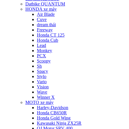
Datbike QUANTUM
HONDA xe máy
Air Blade
Cuve
dream thái
Freeway
Honda CT 125
Honda Cub
Lead
Monkey
PCX
Scoopy
Sh
Spacy
Stylo
Vario
Vision
Wave
Winner X
MOTO xe máy
Harley-Davidson
Honda CB650R
Honda Gold Wing
Kawasaki Ninja ZX25R
QJ Motor SRV 400