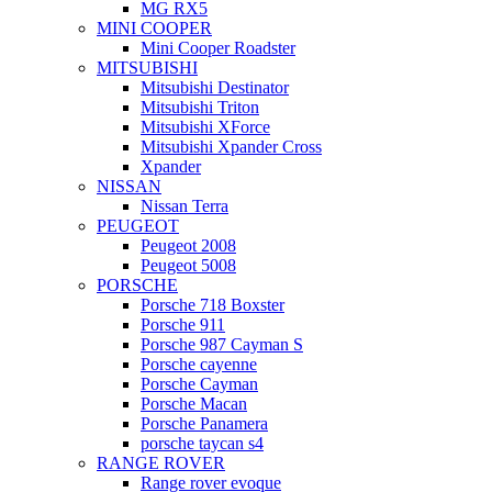
MG RX5
MINI COOPER
Mini Cooper Roadster
MITSUBISHI
Mitsubishi Destinator
Mitsubishi Triton
Mitsubishi XForce
Mitsubishi Xpander Cross
Xpander
NISSAN
Nissan Terra
PEUGEOT
Peugeot 2008
Peugeot 5008
PORSCHE
Porsche 718 Boxster
Porsche 911
Porsche 987 Cayman S
Porsche cayenne
Porsche Cayman
Porsche Macan
Porsche Panamera
porsche taycan s4
RANGE ROVER
Range rover evoque