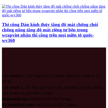
Thi công Dán kính thủy tăng độ mát chống chói
chống nắng tăng độ mát riêng tư bên trong
wrapviet nhận thi công trên mọi miền tổ quốc-
wv360
Chi nhánh 1:
137D Nguyễn Chí Thanh, Phường 9, Quận 5, TP.
HCM
Chi nhánh 2:
25C Khu phố Hoà Long, phường Lái Thiêu, thành
phố Thuận An, tỉnh Bình Dương
Hotline/Đặt hẹn:
0964 839 434 (Mr. Tương)
Kỹ thuật/Bảo hành:
0965 839 434 (Mr. Tương)