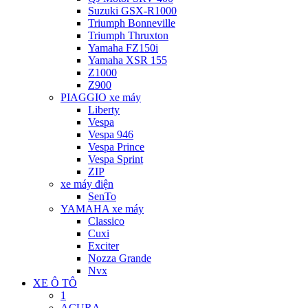
Suzuki GSX-R1000
Triumph Bonneville
Triumph Thruxton
Yamaha FZ150i
Yamaha XSR 155
Z1000
Z900
PIAGGIO xe máy
Liberty
Vespa
Vespa 946
Vespa Prince
Vespa Sprint
ZIP
xe máy điện
SenTo
YAMAHA xe máy
Classico
Cuxi
Exciter
Nozza Grande
Nvx
XE Ô TÔ
1
ACURA