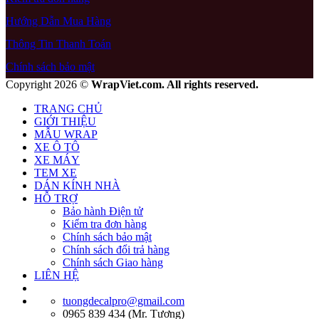
Hướng Dẫn Mua Hàng
Thông Tin Thanh Toán
Chính sách bảo mật
Copyright 2026 ©
WrapViet.com. All rights reserved.
TRANG CHỦ
GIỚI THIỆU
MẪU WRAP
XE Ô TÔ
XE MÁY
TEM XE
DÁN KÍNH NHÀ
HỖ TRỢ
Bảo hành Điện tử
Kiểm tra đơn hàng
Chính sách bảo mật
Chính sách đổi trả hàng
Chính sách Giao hàng
LIÊN HỆ
tuongdecalpro@gmail.com
0965 839 434 (Mr. Tương)