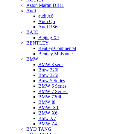
Aston Martin DB11
Audi
audi A6
Audi Q5
Audi RS6
BAIC
Beijing X7
BENTLEY
Bentley Continental
Bentley Mulsanne
BMW
BMW 3 seris
Bmw 320i
Bmw 325i
Bmw 5 Series
BMW 6 Series
BMW 7 Series
BMW 730li
BMW I8
BMW iX1
BMW X6
Bmw X7
BMW Z4
BYD TANG