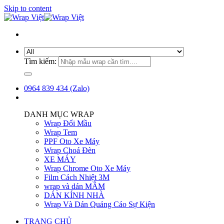
Skip to content
Tìm kiếm:
0964 839 434 (Zalo)
DANH MỤC WRAP
Wrap Đổi Mầu
Wrap Tem
PPF Oto Xe Máy
Wrap Choá Đèn
XE MÁY
Wrap Chrome Oto Xe Máy
Film Cách Nhiệt 3M
wrap và dán MÂM
DÁN KÍNH NHÀ
Wrap Và Dán Quảng Cáo Sự Kiện
TRANG CHỦ