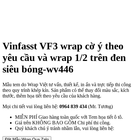
Vinfasst VF3 wrap cờ ý theo
yêu cầu và wrap 1/2 trên đen
siêu bóng-wv446
Mẫu tem do Wrap Việt tư vấn, thiết kế, in ấn và trực tiếp thi công
theo quy trình khép kín. Sản phẩm có thể thay đổi màu sắc, kích
thước, thêm họa tiết theo yêu cầu của khách hàng.
Mọi chi tiết vui lòng liên hệ:
0964 839 434
(Mr. Tương)
MIỄN PHÍ Giao hàng toàn quốc với Tem họa tiết ô tô.
Giá trên KHÔNG BAO GỒM Chi phí thi công.
Quý khách chú ý tránh nhầm lẫn, vui lòng liên hệ:
Đặt Mẫu Wrap Qua Zalo