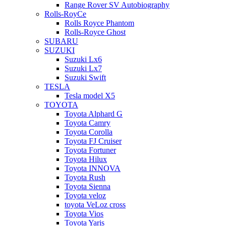
Range Rover SV Autobiography
Rolls-RoyCe
Rolls Royce Phantom
Rolls-Royce Ghost
SUBARU
SUZUKI
Suzuki Lx6
Suzuki Lx7
Suzuki Swift
TESLA
Tesla model X5
TOYOTA
Toyota Alphard G
Toyota Camry
Toyota Corolla
Toyota FJ Cruiser
Toyota Fortuner
Toyota Hilux
Toyota INNOVA
Toyota Rush
Toyota Sienna
Toyota veloz
toyota VeLoz cross
Toyota Vios
Toyota Yaris