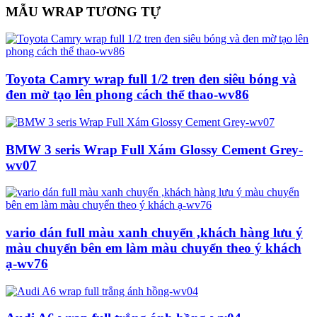
MẪU WRAP TƯƠNG TỰ
Toyota Camry wrap full 1/2 tren đen siêu bóng và
đen mờ tạo lên phong cách thể thao-wv86
BMW 3 seris Wrap Full Xám Glossy Cement Grey-
wv07
vario dán full màu xanh chuyển ,khách hàng lưu ý
màu chuyển bên em làm màu chuyển theo ý khách
ạ-wv76