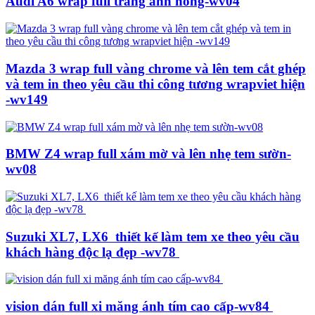
Audi A6 wrap full trắng ánh hồng-wv04
Mazda 3 wrap full vàng chrome và lên tem cắt ghép
và tem in theo yêu cầu thi công tương wrapviet hiện
-wv149
BMW Z4 wrap full xám mờ và lên nhẹ tem sườn-
wv08
Suzuki XL7, LX6 thiết kế làm tem xe theo yêu cầu
khách hàng độc lạ đẹp -wv78
vision dán full xi măng ánh tím cao cấp-wv84