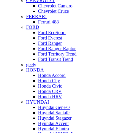
CHEVROLET
Chevrolet Camaro
Chevrolet Cruze
FERRARI
Ferrari 488
FORD
Ford EcoSport
Ford Everest
Ford Ranger
Ford Ranger Raptor
Ford Territory Trend
Ford Transit Trend
geely
HONDA
Honda Accord
Honda City
Honda Civic
Honda CRV
Honda HRV
HYUNDAI
Huyndai Genesis
Huyndai Santafe
Huyndai Stagazer
Hyundai Accent
Hyundai Elantra