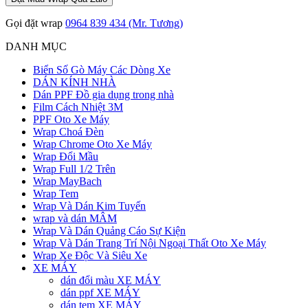
Gọi đặt wrap
0964 839 434 (Mr. Tương)
DANH MỤC
Biển Số Gò Máy Các Dòng Xe
DÁN KÍNH NHÀ
Dán PPF Đồ gia dụng trong nhà
Film Cách Nhiệt 3M
PPF Oto Xe Máy
Wrap Choá Đèn
Wrap Chrome Oto Xe Máy
Wrap Đổi Mầu
Wrap Full 1/2 Trên
Wrap MayBach
Wrap Tem
Wrap Và Dán Kim Tuyến
wrap và dán MÂM
Wrap Và Dán Quảng Cáo Sự Kiện
Wrap Và Dán Trang Trí Nội Ngoại Thất Oto Xe Máy
Wrap Xe Độc Và Siêu Xe
XE MÁY
dán đổi màu XE MÁY
dán ppf XE MÁY
dán tem XE MÁY