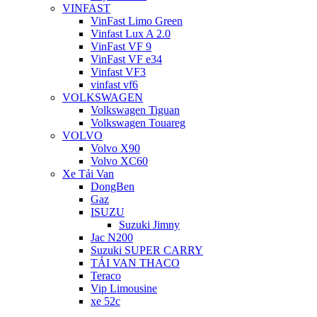
VINFAST
VinFast Limo Green
Vinfast Lux A 2.0
VinFast VF 9
VinFast VF e34
Vinfast VF3
vinfast vf6
VOLKSWAGEN
Volkswagen Tiguan
Volkswagen Touareg
VOLVO
Volvo X90
Volvo XC60
Xe Tải Van
DongBen
Gaz
ISUZU
Suzuki Jimny
Jac N200
Suzuki SUPER CARRY
TẢI VAN THACO
Teraco
Vip Limousine
xe 52c