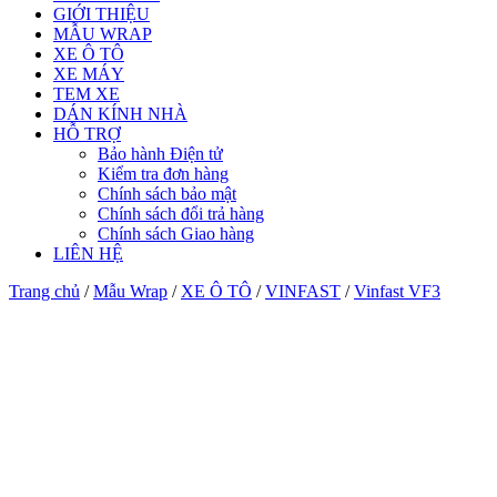
GIỚI THIỆU
MẪU WRAP
XE Ô TÔ
XE MÁY
TEM XE
DÁN KÍNH NHÀ
HỖ TRỢ
Bảo hành Điện tử
Kiểm tra đơn hàng
Chính sách bảo mật
Chính sách đổi trả hàng
Chính sách Giao hàng
LIÊN HỆ
Trang chủ
/
Mẫu Wrap
/
XE Ô TÔ
/
VINFAST
/
Vinfast VF3