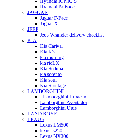
Hyundai IONIQ 5
Hyundai Palisade
JAGUAR
Jaguar F-Pace
Jaguar XJ
JEEP
Jeep Wrangler delivery checklist
KIA
Kia Carival
Kia K3
kia morning
kia rioLX
Kia Sedona
kia sorento
Kia soul
Kia Sportage
LAMBORGHINI
Lamborghini Huracan
Lamborghini Aventador
Lamborghini Urus
LAND ROVE
LEXUS
Lexus LM500
lexus ls250
Lexus NX300