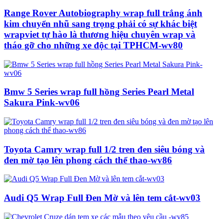
Range Rover Autobiography wrap full trắng ánh
kim chuyển nhũ sang trọng phải có sự khác biệt
wrapviet tự hào là thương hiệu chuyên wrap và
tháo gỡ cho những xe độc tại TPHCM-wv80
Bmw 5 Series wrap full hồng Series Pearl Metal
Sakura Pink-wv06
Toyota Camry wrap full 1/2 tren đen siêu bóng và
đen mờ tạo lên phong cách thể thao-wv86
Audi Q5 Wrap Full Đen Mờ và lên tem cắt-wv03