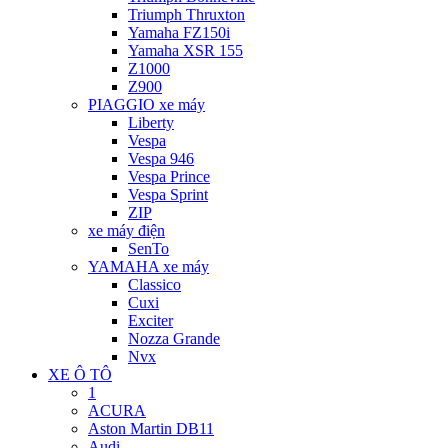
Triumph Thruxton
Yamaha FZ150i
Yamaha XSR 155
Z1000
Z900
PIAGGIO xe máy
Liberty
Vespa
Vespa 946
Vespa Prince
Vespa Sprint
ZIP
xe máy điện
SenTo
YAMAHA xe máy
Classico
Cuxi
Exciter
Nozza Grande
Nvx
XE Ô TÔ
1
ACURA
Aston Martin DB11
Audi