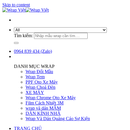
Skip to content
Tìm kiếm:
0964 839 434 (Zalo)
DANH MỤC WRAP
Wrap Đổi Mầu
Wrap Tem
PPF Oto Xe Máy
Wrap Choá Đèn
XE MÁY
Wrap Chrome Oto Xe Máy
Film Cách Nhiệt 3M
wrap và dán MÂM
DÁN KÍNH NHÀ
Wrap Và Dán Quảng Cáo Sự Kiện
TRANG CHỦ