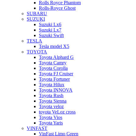
Rolls Royce Phantom
Rolls-Royce Ghost
SUBARU
SUZUKI
Suzuki Lx6
Suzuki Lx7
Suzuki Swift
TESLA
Tesla model X5
TOYOTA
Toyota Alphard G
Toyota Camry
Toyota Corolla
Toyota FJ Cruiser
Toyota Fortuner
Toyota Hilux
Toyota INNOVA
Toyota Rush
Toyota Sienna
Toyota veloz
toyota VeLoz cross
Toyota Vios
Toyota Yaris
VINFAST
VinFast Limo Green