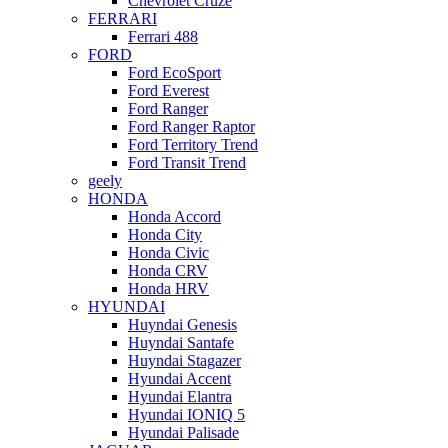
Chevrolet Cruze
FERRARI
Ferrari 488
FORD
Ford EcoSport
Ford Everest
Ford Ranger
Ford Ranger Raptor
Ford Territory Trend
Ford Transit Trend
geely
HONDA
Honda Accord
Honda City
Honda Civic
Honda CRV
Honda HRV
HYUNDAI
Huyndai Genesis
Huyndai Santafe
Huyndai Stagazer
Hyundai Accent
Hyundai Elantra
Hyundai IONIQ 5
Hyundai Palisade