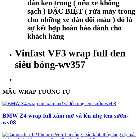
dán keo trong ( nếu xe không
sạch ) ĐẶC BIỆT ( rửa máy trong
cho những xe dán đổi màu ) đó là
sự kết hợp hoàn hảo dành cho
khách hàng
Vinfast VF3 wrap full đen
siêu bóng-wv357
MẪU WRAP TƯƠNG TỰ
BMW Z4 wrap full xám mờ và lên nhẹ tem sườn-
wv08