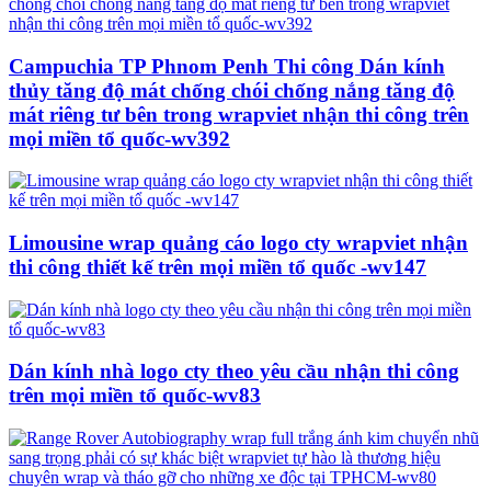
Campuchia TP Phnom Penh Thi công Dán kính
thủy tăng độ mát chống chói chống nắng tăng độ
mát riêng tư bên trong wrapviet nhận thi công trên
mọi miền tổ quốc-wv392
Limousine wrap quảng cáo logo cty wrapviet nhận
thi công thiết kế trên mọi miền tổ quốc -wv147
Dán kính nhà logo cty theo yêu cầu nhận thi công
trên mọi miền tổ quốc-wv83