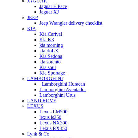
JAGUAR
Jaguar F-Pace
Jaguar XJ
JEEP
Jeep Wrangler delivery checklist
KIA
Kia Carival
Kia K3
kia morning
kia rioLX
Kia Sedona
kia sorento
Kia soul
Kia Sportage
LAMBORGHINI
Lamborghini Huracan
Lamborghini Aventador
Lamborghini Urus
LAND ROVE
LEXUS
Lexus LM500
lexus ls250
Lexus NX300
Lexus RX350
Lynk & Co