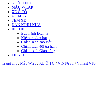
GIỚI THIỆU
MẪU WRAP
XE Ô TÔ
XE MÁY
TEM XE
DÁN KÍNH NHÀ
HỖ TRỢ
Bảo hành Điện tử
Kiểm tra đơn hàng
Chính sách bảo mật
Chính sách đổi trả hàng
Chính sách Giao hàng
LIÊN HỆ
Trang chủ
/
Mẫu Wrap
/
XE Ô TÔ
/
VINFAST
/
Vinfast VF3