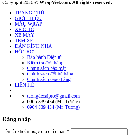
Copyright 2026 ©
WrapViet.com. All rights reserved.
TRANG CHỦ
GIỚI THIỆU
MẪU WRAP
XE Ô TÔ
XE MÁY
TEM XE
DÁN KÍNH NHÀ
HỖ TRỢ
Bảo hành Điện tử
Kiểm tra đơn hàng
Chính sách bảo mật
Chính sách đổi trả hàng
Chính sách Giao hàng
LIÊN HỆ
tuongdecalpro@gmail.com
0965 839 434 (Mr. Tương)
0964 839 434 (Mr. Tương)
Đăng nhập
Tên tài khoản hoặc địa chỉ email
*