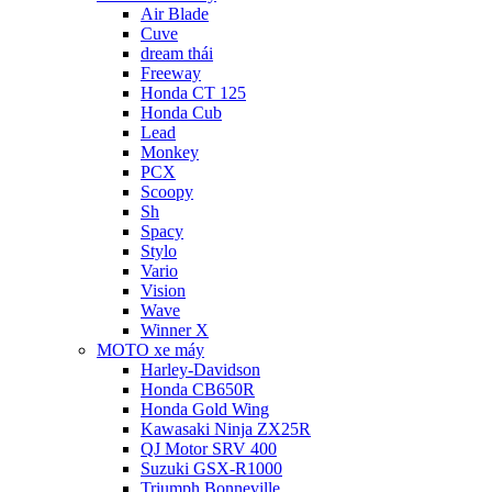
Air Blade
Cuve
dream thái
Freeway
Honda CT 125
Honda Cub
Lead
Monkey
PCX
Scoopy
Sh
Spacy
Stylo
Vario
Vision
Wave
Winner X
MOTO xe máy
Harley-Davidson
Honda CB650R
Honda Gold Wing
Kawasaki Ninja ZX25R
QJ Motor SRV 400
Suzuki GSX-R1000
Triumph Bonneville