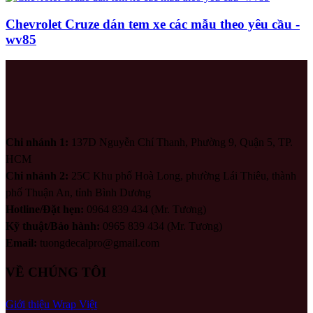
Chevrolet Cruze dán tem xe các mẫu theo yêu cầu -
wv85
Chi nhánh 1:
137D Nguyễn Chí Thanh, Phường 9, Quận 5, TP.
HCM
Chi nhánh 2:
25C Khu phố Hoà Long, phường Lái Thiêu, thành
phố Thuận An, tỉnh Bình Dương
Hotline/Đặt hẹn:
0964 839 434 (Mr. Tương)
Kỹ thuật/Bảo hành:
0965 839 434 (Mr. Tương)
Email:
tuongdecalpro@gmail.com
VỀ CHÚNG TÔI
Giới thiệu Wrap Việt