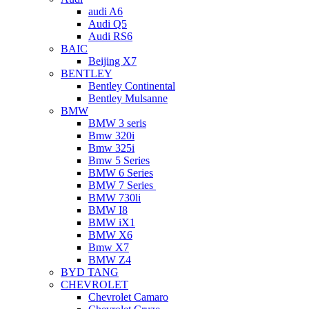
audi A6
Audi Q5
Audi RS6
BAIC
Beijing X7
BENTLEY
Bentley Continental
Bentley Mulsanne
BMW
BMW 3 seris
Bmw 320i
Bmw 325i
Bmw 5 Series
BMW 6 Series
BMW 7 Series
BMW 730li
BMW I8
BMW iX1
BMW X6
Bmw X7
BMW Z4
BYD TANG
CHEVROLET
Chevrolet Camaro