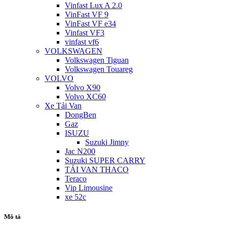
Vinfast Lux A 2.0
VinFast VF 9
VinFast VF e34
Vinfast VF3
vinfast vf6
VOLKSWAGEN
Volkswagen Tiguan
Volkswagen Touareg
VOLVO
Volvo X90
Volvo XC60
Xe Tải Van
DongBen
Gaz
ISUZU
Suzuki Jimny
Jac N200
Suzuki SUPER CARRY
TẢI VAN THACO
Teraco
Vip Limousine
xe 52c
Mô tả