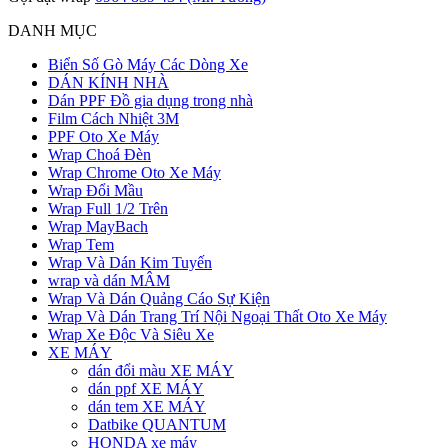
DANH MỤC
Biển Số Gò Máy Các Dòng Xe
DÁN KÍNH NHÀ
Dán PPF Đồ gia dụng trong nhà
Film Cách Nhiệt 3M
PPF Oto Xe Máy
Wrap Choá Đèn
Wrap Chrome Oto Xe Máy
Wrap Đổi Mầu
Wrap Full 1/2 Trên
Wrap MayBach
Wrap Tem
Wrap Và Dán Kim Tuyến
wrap và dán MÂM
Wrap Và Dán Quảng Cáo Sự Kiện
Wrap Và Dán Trang Trí Nội Ngoại Thất Oto Xe Máy
Wrap Xe Độc Và Siêu Xe
XE MÁY
dán đổi màu XE MÁY
dán ppf XE MÁY
dán tem XE MÁY
Datbike QUANTUM
HONDA xe máy