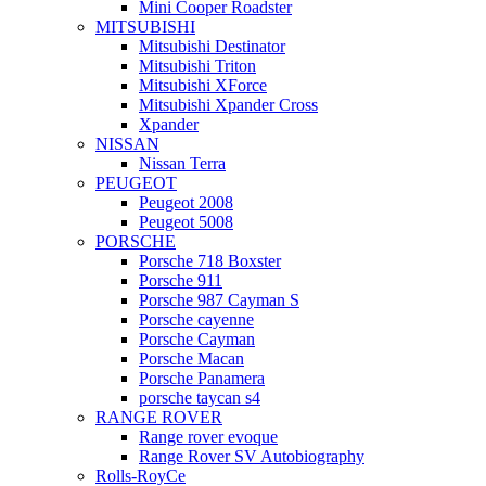
Mini Cooper Roadster
MITSUBISHI
Mitsubishi Destinator
Mitsubishi Triton
Mitsubishi XForce
Mitsubishi Xpander Cross
Xpander
NISSAN
Nissan Terra
PEUGEOT
Peugeot 2008
Peugeot 5008
PORSCHE
Porsche 718 Boxster
Porsche 911
Porsche 987 Cayman S
Porsche cayenne
Porsche Cayman
Porsche Macan
Porsche Panamera
porsche taycan s4
RANGE ROVER
Range rover evoque
Range Rover SV Autobiography
Rolls-RoyCe