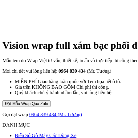
Vision wrap full xám bạc phối đ
Mẫu tem do Wrap Việt tư vấn, thiết kế, in ấn và trực tiếp thi công th
Mọi chi tiết vui lòng liên hệ:
0964 839 434
(Mr. Tương)
MIỄN PHÍ Giao hàng toàn quốc với Tem họa tiết ô tô.
Giá trên KHÔNG BAO GỒM Chi phí thi công.
Quý khách chú ý tránh nhầm lẫn, vui lòng liên hệ:
Đặt Mẫu Wrap Qua Zalo
Gọi đặt wrap
0964 839 434 (Mr. Tương)
DANH MỤC
Biển Số Gò Máy Các Dòng Xe