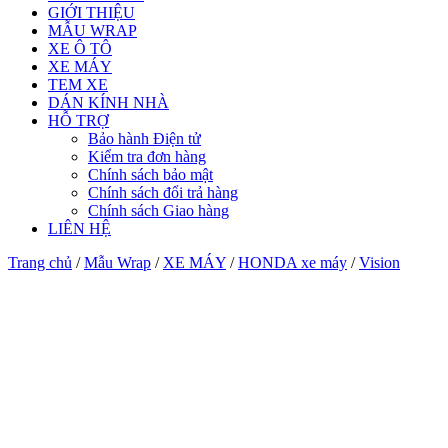
GIỚI THIỆU
MẪU WRAP
XE Ô TÔ
XE MÁY
TEM XE
DÁN KÍNH NHÀ
HỖ TRỢ
Bảo hành Điện tử
Kiểm tra đơn hàng
Chính sách bảo mật
Chính sách đổi trả hàng
Chính sách Giao hàng
LIÊN HỆ
Trang chủ
/
Mẫu Wrap
/
XE MÁY
/
HONDA xe máy
/
Vision