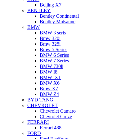
Beijing X7
BENTLEY
Bentley Continental
Bentley Mulsanne
BMW
BMW 3 seris
Bmw 320i
Bmw 325i
Bmw 5 Series
BMW 6 Series
BMW 7 Series
BMW 730li
BMW I8
BMW iX1
BMW X6
Bmw X7
BMW Z4
BYD TANG
CHEVROLET
Chevrolet Camaro
Chevrolet Cruze
FERRARI
Ferrari 488
FORD
Ford EcoSport