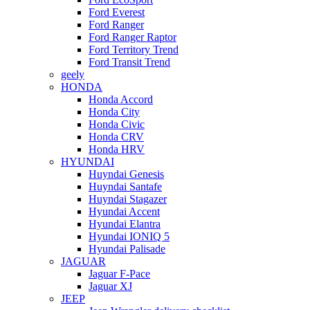
Ford Everest
Ford Ranger
Ford Ranger Raptor
Ford Territory Trend
Ford Transit Trend
geely
HONDA
Honda Accord
Honda City
Honda Civic
Honda CRV
Honda HRV
HYUNDAI
Huyndai Genesis
Huyndai Santafe
Huyndai Stagazer
Hyundai Accent
Hyundai Elantra
Hyundai IONIQ 5
Hyundai Palisade
JAGUAR
Jaguar F-Pace
Jaguar XJ
JEEP