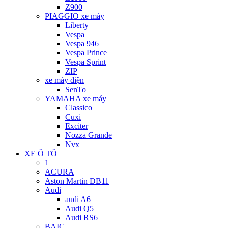
Z900
PIAGGIO xe máy
Liberty
Vespa
Vespa 946
Vespa Prince
Vespa Sprint
ZIP
xe máy điện
SenTo
YAMAHA xe máy
Classico
Cuxi
Exciter
Nozza Grande
Nvx
XE Ô TÔ
1
ACURA
Aston Martin DB11
Audi
audi A6
Audi Q5
Audi RS6
BAIC