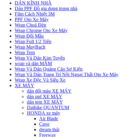
DÁN KÍNH NHÀ
Dán PPF Đồ gia dụng trong nhà
Film Cách Nhiệt 3M
PPF Oto Xe Máy
Wrap Choá Đèn
Wrap Chrome Oto Xe Máy
Wrap Đổi Mầu
Wrap Full 1/2 Trên
Wrap MayBach
Wrap Tem
Wrap Và Dán Kim Tuyến
wrap và dán MÂM
Wrap Và Dán Quảng Cáo Sự Kiện
Wrap Và Dán Trang Trí Nội Ngoại Thất Oto Xe Máy
Wrap Xe Độc Và Siêu Xe
XE MÁY
dán đổi màu XE MÁY
dán ppf XE MÁY
dán tem XE MÁY
Datbike QUANTUM
HONDA xe máy
Air Blade
Cuve
dream thái
Freeway