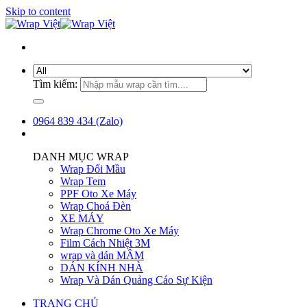
Skip to content
Tìm kiếm:
0964 839 434 (Zalo)
DANH MỤC WRAP
Wrap Đổi Mầu
Wrap Tem
PPF Oto Xe Máy
Wrap Choá Đèn
XE MÁY
Wrap Chrome Oto Xe Máy
Film Cách Nhiệt 3M
wrap và dán MÂM
DÁN KÍNH NHÀ
Wrap Và Dán Quảng Cáo Sự Kiện
TRANG CHỦ