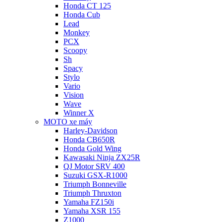
Honda CT 125
Honda Cub
Lead
Monkey
PCX
Scoopy
Sh
Spacy
Stylo
Vario
Vision
Wave
Winner X
MOTO xe máy
Harley-Davidson
Honda CB650R
Honda Gold Wing
Kawasaki Ninja ZX25R
QJ Motor SRV 400
Suzuki GSX-R1000
Triumph Bonneville
Triumph Thruxton
Yamaha FZ150i
Yamaha XSR 155
Z1000