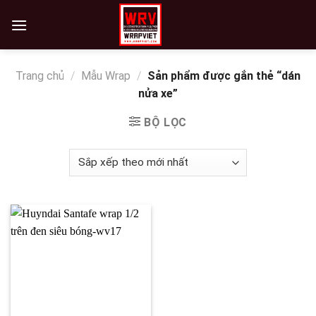
Skip
to
content
Trang chủ
/
Mẫu Wrap
/
Sản phẩm được gắn thẻ “dán
nửa xe”
BỘ LỌC