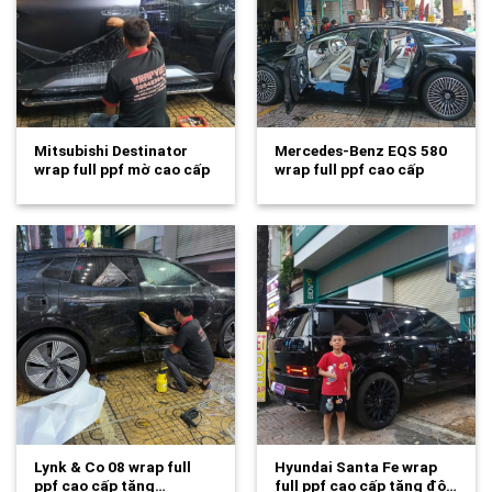
Mitsubishi Destinator
Mercedes-Benz EQS 580
wrap full ppf mờ cao cấp
wrap full ppf cao cấp
tăng độ…
tăng độ…
Lynk & Co 08 wrap full
Hyundai Santa Fe wrap
ppf cao cấp tăng…
full ppf cao cấp tăng độ…