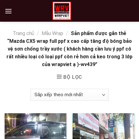
Skip
to
content
Trang chủ
/
Mẫu Wrap
/
Sản phẩm được gắn thẻ
“Mazda CX5 wrap full ppf x cao cấp tăng độ bóng bảo
vệ sơn chống trầy xước ( khách hàng cần lưu ý ppf có
rất nhiều loại có loại ppf còn rẻ hơn cả keo trong 3 lớp
của wrapviet ạ )-wv439”
BỘ LỌC