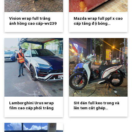
Vision wrap full trắng
Mazda wrap full ppf x cao
ánh hồng cao cấp-wv239
cấp tăng độ bóng…
Lamborghini Urus wrap
SH dán full keo trong và
film cao cấp phối trắng
lên tem cắt ghép…
xanh theo…