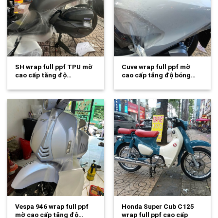
SH wrap full ppf TPU mờ
Cuve wrap full ppf mờ
cao cấp tăng độ…
cao cấp tăng độ bóng…
Vespa 946 wrap full ppf
Honda Super Cub C125
mờ cao cấp tăng độ…
wrap full ppf cao cấp