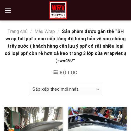
Skip
to
content
Trang chủ
/
Mẫu Wrap
/
Sản phẩm được gắn thẻ “SH
wrap full ppf x cao cấp tăng độ bóng bảo vệ sơn chống
trầy xước ( khách hàng cần lưu ý ppf có rất nhiều loại
có loại ppf còn rẻ hơn cả keo trong 3 lớp của wrapviet ạ
)-wv497”
BỘ LỌC