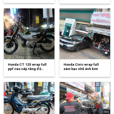
Honda CT 125 wrap full
Honda Civic wrap full
ppf cao cấp tăng độ…
xám bạc nhũ ánh kim
cao…