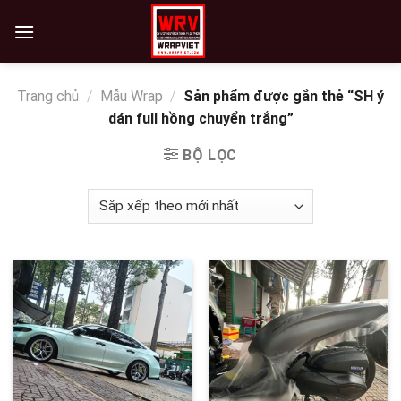
Skip
to
content
Trang chủ
/
Mẫu Wrap
/
Sản phẩm được gắn thẻ “SH ý
dán full hồng chuyển trắng”
BỘ LỌC