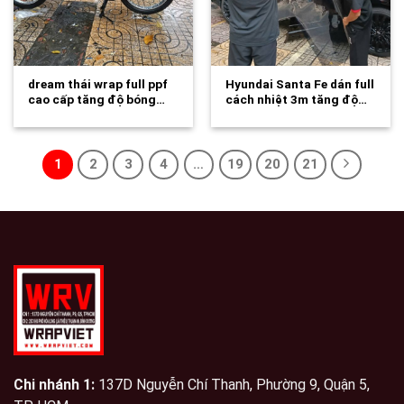
dream thái wrap full ppf
Hyundai Santa Fe dán full
cao cấp tăng độ bóng…
cách nhiệt 3m tăng độ…
1
2
3
4
…
19
20
21
Chi nhánh 1:
137D Nguyễn Chí Thanh, Phường 9, Quận 5,