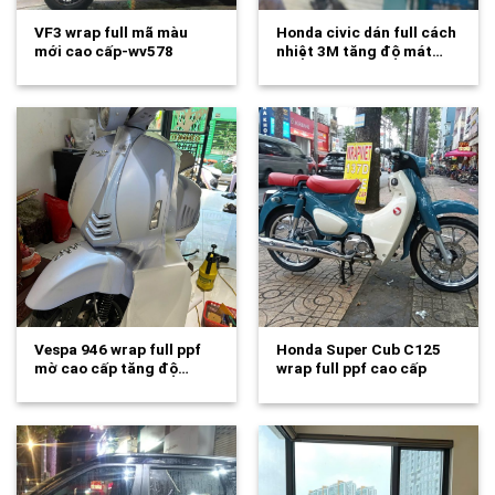
VF3 wrap full mã màu
Honda civic dán full cách
mới cao cấp-wv578
nhiệt 3M tăng độ mát…
Vespa 946 wrap full ppf
Honda Super Cub C125
mờ cao cấp tăng độ…
wrap full ppf cao cấp
tăng…