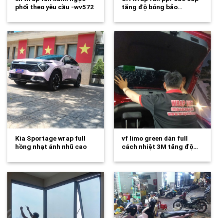
phối theo yêu cầu -wv572
tăng độ bóng bảo…
Kia Sportage wrap full
vf limo green dán full
hồng nhạt ánh nhũ cao
cách nhiệt 3M tăng độ…
cấp-wv570