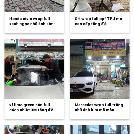
Honda civic wrap full
SH wrap full ppf TPU mờ
xanh ngọc nhũ ánh kim-
cao cấp tăng độ…
wv584
vf limo green dán full
Mercedes wrap full trắng
cách nhiệt 3M tăng độ…
nhũ ánh kim mã màu
mới…