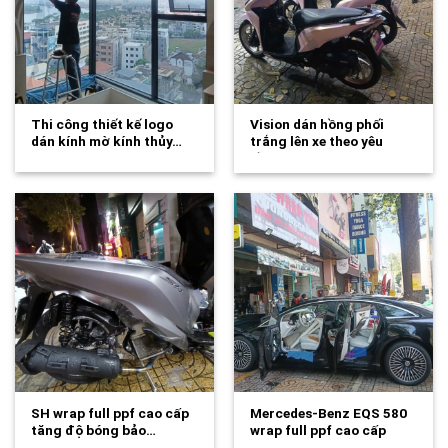
Thi công thiết kế logo
Vision dán hồng phối
dán kính mờ kính thủy…
trắng lên xe theo yêu
cầu…
SH wrap full ppf cao cấp
Mercedes-Benz EQS 580
tăng độ bóng bảo…
wrap full ppf cao cấp
tăng độ…