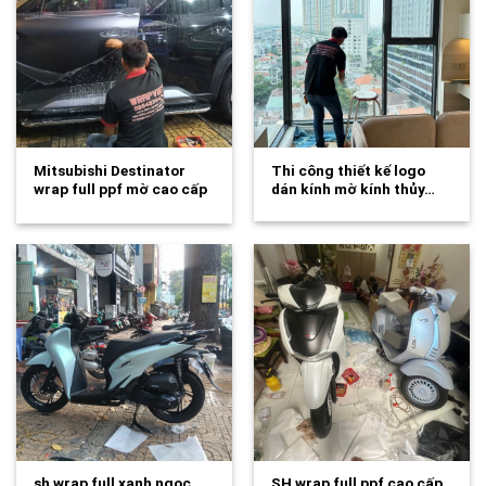
Mitsubishi Destinator
Thi công thiết kế logo
wrap full ppf mờ cao cấp
dán kính mờ kính thủy…
tăng độ…
sh wrap full xanh ngọc
SH wrap full ppf cao cấp