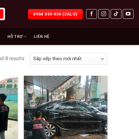
0964 839 434 (ZALO)
À
HỖ TRỢ
LIÊN HỆ
ll 8 results