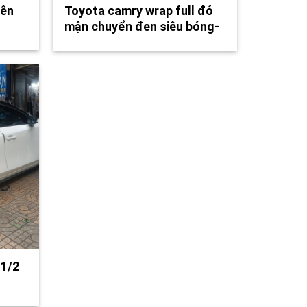
rên
Toyota camry wrap full đỏ
mận chuyển đen siêu bóng-
wv280
 1/2