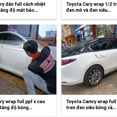
y dán full cách nhiệt
Toyota Cary wrap 1/2 t
tăng độ mát bảo…
đen mờ và đen siêu…
y wrap full ppf x cao
Toyota Camry wrap full
 tăng độ bóng…
tren đen siêu bóng và…