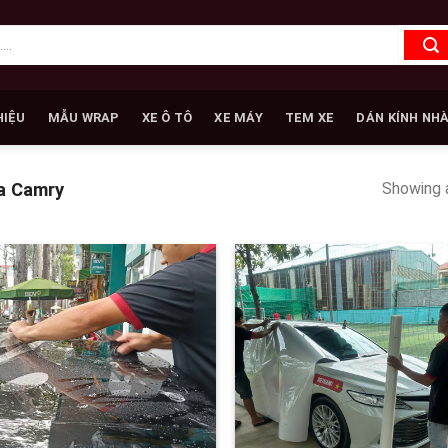
HIỆU
MẪU WRAP
XE Ô TÔ
XE MÁY
TEM XE
DÁN KÍNH NH
Showing a
a Camry