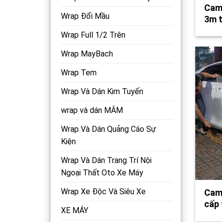
Camr
Wrap Đổi Mầu
3m 
Wrap Full 1/2 Trên
Wrap MayBach
Wrap Tem
Wrap Và Dán Kim Tuyến
wrap và dán MÂM
Wrap Và Dán Quảng Cáo Sự
Kiện
Wrap Và Dán Trang Trí Nội
Ngoại Thất Oto Xe Máy
Wrap Xe Độc Và Siêu Xe
Camr
cấp
XE MÁY