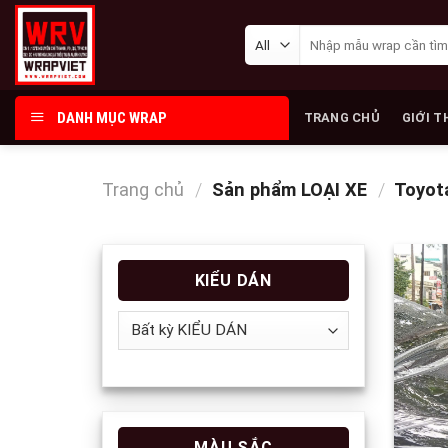
Skip
Tìm
to
kiếm:
content
DANH MỤC WRAP
TRANG CHỦ
GIỚI T
Trang chủ
/
Sản phẩm LOẠI XE
/
Toyot
KIỂU DÁN
MÀU SẮC