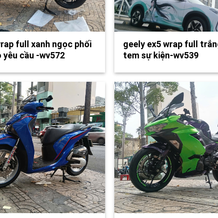
rap full xanh ngọc phối
geely ex5 wrap full trắn
 yêu cầu -wv572
tem sự kiện-wv539