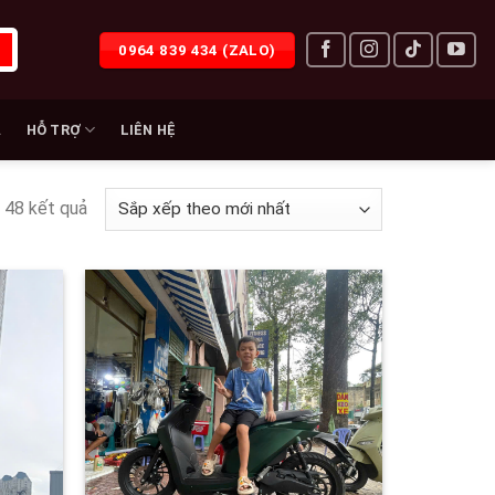
0964 839 434 (ZALO)
À
HỖ TRỢ
LIÊN HỆ
 48 kết quả