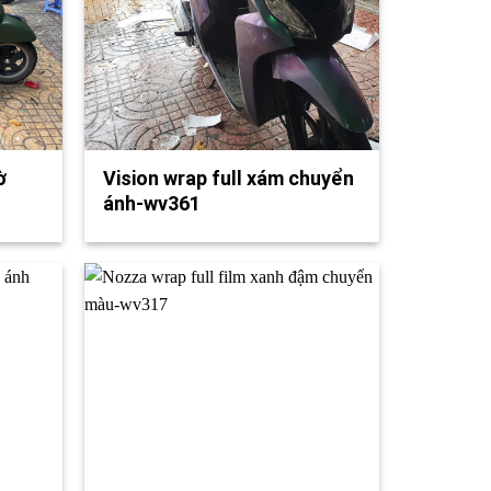
ờ
Vision wrap full xám chuyển
ánh-wv361