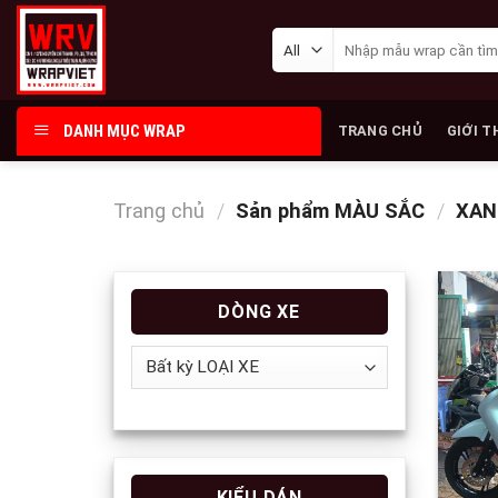
Skip
Tìm
to
kiếm:
content
DANH MỤC WRAP
TRANG CHỦ
GIỚI T
Trang chủ
/
Sản phẩm MÀU SẮC
/
XAN
DÒNG XE
KIỂU DÁN