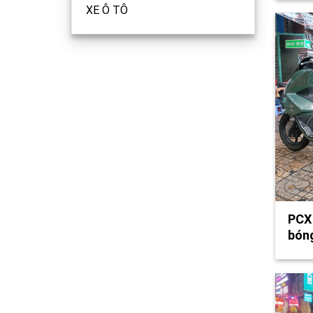
XE Ô TÔ
PCX 
bón