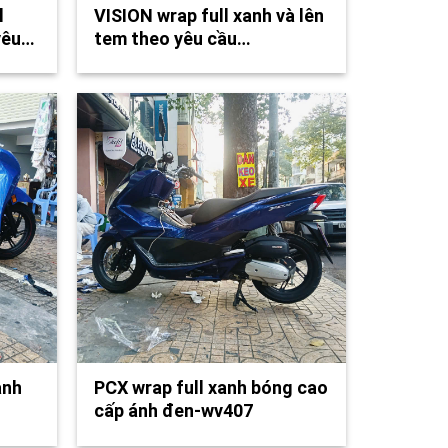
l
VISION wrap full xanh và lên
yêu…
tem theo yêu cầu…
anh
PCX wrap full xanh bóng cao
cấp ánh đen-wv407