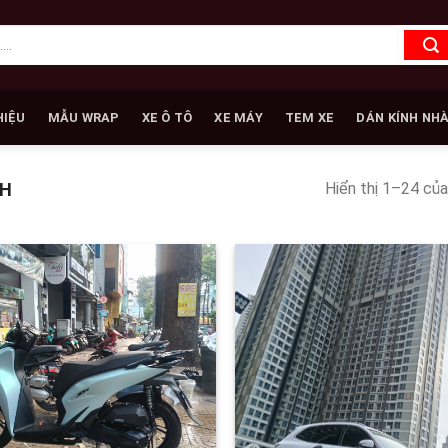
HIỆU
MẪU WRAP
XE Ô TÔ
XE MÁY
TEM XE
DÁN KÍNH NH
Hiển thị 1–24 của
H