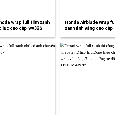
ode wrap full film xanh
Honda Airblade wrap fu
 lục cao cấp-wv326
xanh ánh vàng cao cấp-
wv322