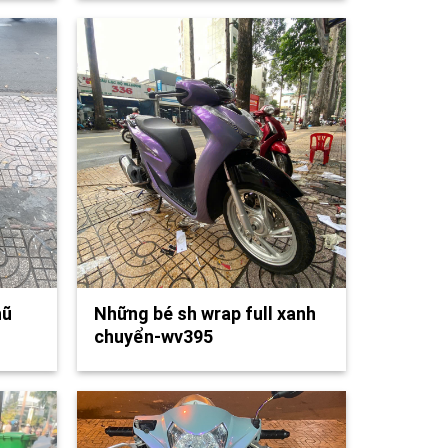
hũ
Những bé sh wrap full xanh
chuyển-wv395