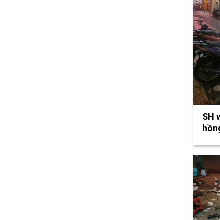
SH w
hồng