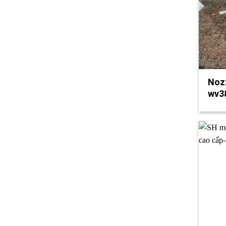
Nozz
wv3