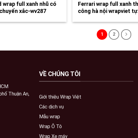
 wrap full xanh nhũ có
Ferrari wrap full xanh th
 chuyển xắc-wv287
công hà nội wrapviet t
1
2
VỀ CHÚNG TÔI
 HCM
phố Thuận An,
Giới thiệu Wrap Việt
Các dịch vụ
Mẫu wrap
Wrap Ô Tô
Wrap Xe máy