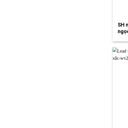
SH m
ngọc