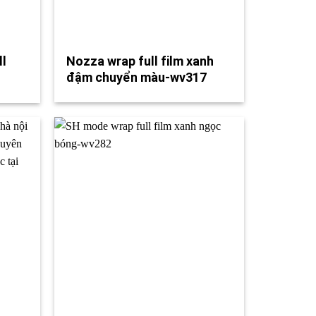
ll
Nozza wrap full film xanh
đậm chuyển màu-wv317