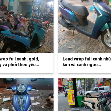
rap full xanh, gold,
Lead wrap full xanh nhũ
 và phối theo yêu…
kim và xanh ngọc…