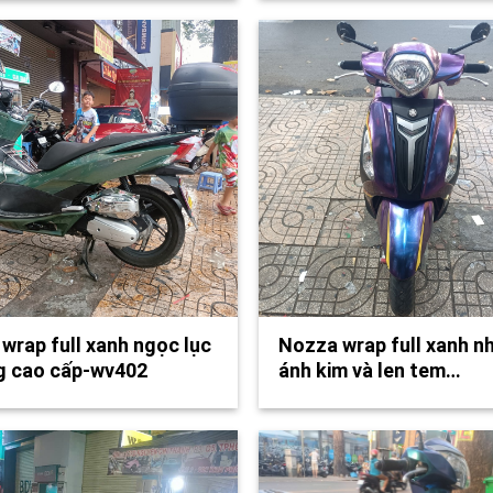
wrap full xanh ngọc lục
Nozza wrap full xanh n
g cao cấp-wv402
ánh kim và len tem…