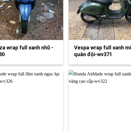
a wrap full xanh nhũ -
Vespa wrap full xanh m
80
quân đội-wv371