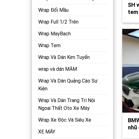
SH w
Wrap Đổi Mầu
tem
Wrap Full 1/2 Trên
Wrap MayBach
Wrap Tem
Wrap Và Dán Kim Tuyến
wrap và dán MÂM
Wrap Và Dán Quảng Cáo Sự
Kiện
Wrap Và Dán Trang Trí Nội
Ngoại Thất Oto Xe Máy
BMW
Wrap Xe Độc Và Siêu Xe
nhũ 
XE MÁY
wv4