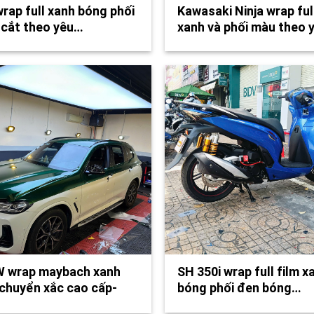
rap full xanh bóng phối
Kawasaki Ninja wrap ful
 cắt theo yêu…
xanh và phối màu theo 
 wrap maybach xanh
SH 350i wrap full film x
chuyển xắc cao cấp-
bóng phối đen bóng…
24